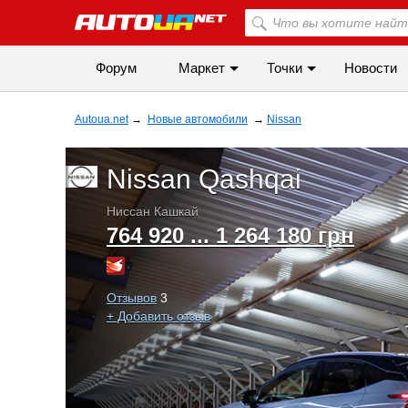
Форум
Маркет
Точки
Новости
Autoua.net
→
Новые автомобили
→
Nissan
Nissan Qashqai
Ниссан Кашкай
764 920 ... 1 264 180 грн
Отзывов
3
+ Добавить отзыв