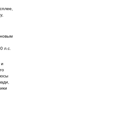
сплее,
y,
с новым
0 л.с.
 и
го
лосы
зади,
чики