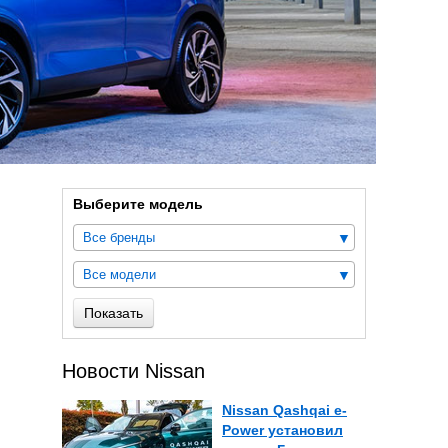
Выберите модель
Все бренды
Все модели
Показать
Новости Nissan
Nissan Qashqai e-
Power установил