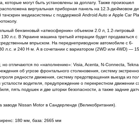
, которые могут быть установлены за доплату. Также произошел
 расположена виртуальная приборная панель на 12.3-дюймовом ди
ачскрин медиасистемы с поддержкой Android Auto и Apple Car Pla
отоколу.
сильный бензиновый «атмосферник» объемом 2.0 л, 1.2-литровый
на 130 л.с. В Украине машина третьей итерации будет продаваться 
осредственным впрыском. На переднеприводном автомобиле с 6-
0 л.с. и 240 Н·м. А в сочетании с вариатором (2WD или 4WD) — 15
но отличаются по «наполнению»: Visia, Acenta, N-Connecta, Tekna
еждения об угрозе фронтального столкновения, систему экстренно
нтроля рядности движения, систему предотвращения выезда из по
я усталости водителя, предупреждение о перекрестном движении с
иля, пять подушек и две шторки безопасности, а также задние дат
а заводе Nissan Motor в Сандерленде (Великобритания).
лиренс: 180 мм, база: 2665 мм