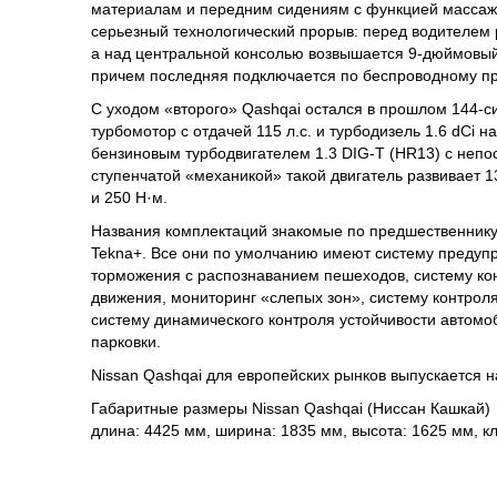
материалам и передним сидениям с функцией массажа
серьезный технологический прорыв: перед водителем
а над центральной консолью возвышается 9-дюймовый т
причем последняя подключается по беспроводному пр
С уходом «второго» Qashqai остался в прошлом 144-
турбомотор с отдачей 115 л.с. и турбодизель 1.6 dCi 
бензиновым турбодвигателем 1.3 DIG-T (HR13) с неп
ступенчатой «механикой» такой двигатель развивает 13
и 250 Н·м.
Названия комплектаций знакомые по предшественнику, 
Tekna+. Все они по умолчанию имеют систему предупр
торможения с распознаванием пешеходов, систему ко
движения, мониторинг «слепых зон», систему контрол
систему динамического контроля устойчивости автомоб
парковки.
Nissan Qashqai для европейских рынков выпускается н
Габаритные размеры Nissan Qashqai (Ниссан Кашкай)
длина: 4425 мм, ширина: 1835 мм, высота: 1625 мм, к