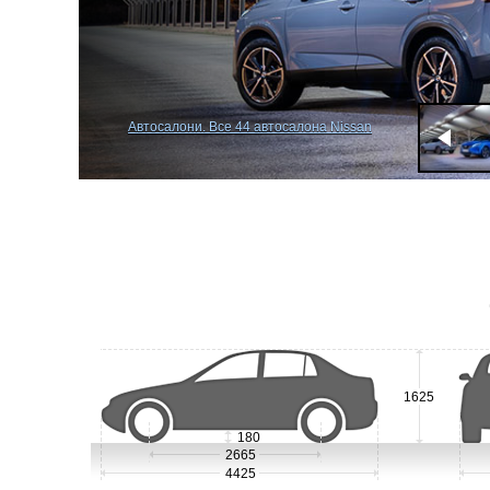
Автосалони. Все 44 автосалона Nissan
1625
180
2665
4425