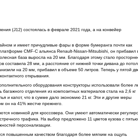
ния (J12) состоялась в феврале 2021 года, а на конвейер
зайном и имеет причудливые фары в форме бумеранга почти как
 платформе CMF-C альянса Renault-Nissan-Mitsubishi, он прибавил 
колесная база выросла на 20 мм. Благодаря этому стало просторне
ов составила 28 мм, а расстояние от нижней точки дивана до потол
анизили на 20 мм, прибавил в объеме 50 литров. Теперь у пятой д
сконтактного открывания.
ополнительного оборудования конструкторы использовали более л
ь багажного отделения из композитных материалов стала на 2,6 кг
я и капот, что в сумме дало экономию 21 кг. Эти и другие меры
том он на 41% жестче прежнего.
тся новинкой для кроссовера. Они умеют автоматически регулир
встречного трафика. На выбор предложено 11 цветов кузова с пятью
ностей персонализации.
тся повышенным качеством благодаря более мягким на ощупь