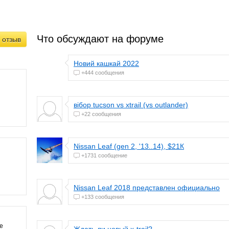
Что обсуждают на форуме
 отзыв
Новий кашкай 2022
+444 сообщения
вібор tucson vs xtrail (vs outlander)
+22 сообщения
Nissan Leaf (gen 2, '13..14), $21К
+1731 сообщение
Nissan Leaf 2018 представлен официально
+133 сообщения
те
Ждать ли новый x-trail?