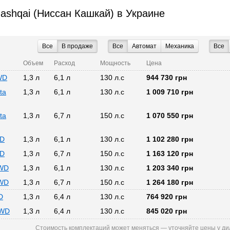
ashqai (Ниссан Кашкай) в Украине
Все
В продаже
Все
Автомат
Механика
Все
Объем
Расход
Мощность
Цена
2WD
1,3 л
6,1 л
130 л.с
944 730 грн
ta
1,3 л
6,1 л
130 л.с
1 009 710 грн
ta
1,3 л
6,7 л
150 л.с
1 070 550 грн
WD
1,3 л
6,1 л
130 л.с
1 102 280 грн
WD
1,3 л
6,7 л
150 л.с
1 163 120 грн
2WD
1,3 л
6,1 л
130 л.с
1 203 340 грн
4WD
1,3 л
6,7 л
150 л.с
1 264 180 грн
D
1,3 л
6,4 л
130 л.с
764 920 грн
2WD
1,3 л
6,4 л
130 л.с
845 020 грн
Стоимость комплектаций может меняться — уточняйте цены у ди