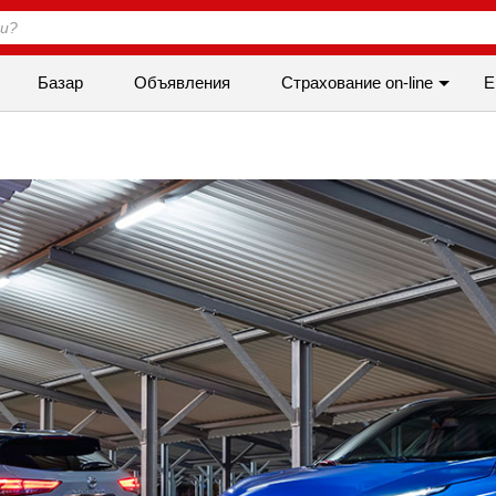
Базар
Объявления
Cтрахование on-line
Е