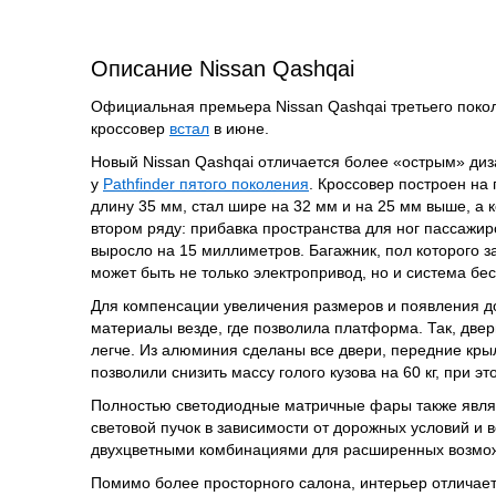
Описание Nissan Qashqai
Официальная премьера Nissan Qashqai третьего поколе
кроссовер
встал
в июне.
Новый Nissan Qashqai отличается более «острым» ди
у
Pathfinder пятого поколения
. Кроссовер построен на
длину 35 мм, стал шире на 32 мм и на 25 мм выше, а 
втором ряду: прибавка пространства для ног пассажир
выросло на 15 миллиметров. Багажник, пол которого з
может быть не только электропривод, но и система бе
Для компенсации увеличения размеров и появления д
материалы везде, где позволила платформа. Так, двер
легче. Из алюминия сделаны все двери, передние крыль
позволили снизить массу голого кузова на 60 кг, при э
Полностью светодиодные матричные фары также являю
световой пучок в зависимости от дорожных условий и 
двухцветными комбинациями для расширенных возмож
Помимо более просторного салона, интерьер отличае