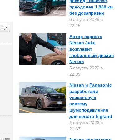
рекорд Гиннесса,
преодолев 1 980 км
без дозаправки
6 августа 2026 в
22:15
1,3
Автор первого
Nissan Juke
возглавит
глобальный дизайн
Nissan
5 августа 2026 в
22:09
Nissan и Panasonic
разработали
уникальную
систему
шумоподавления
для нового Elgrand
4 августа 2026 в
21:37
леров
Nissan представил